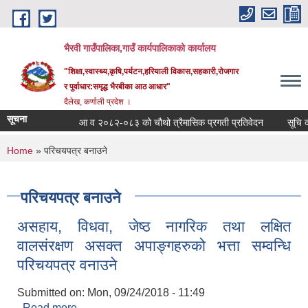
Skip to main content
भैरवी गाउँपालिका,गाउँ कार्यपालिकाको कार्यालय
"शिक्षा,स्वास्थ्य,कृषि,पर्यटन,हरियाली विकास,सहकारी,रोजगार
र पुर्वाधार:समृद्ध भैरबीका आठ आधार"
दैलेख, कर्णाली प्रदेश ।
सूचना
आ व २०८२-०८३ को चौथो त्रैमासिक प्रगती प्रतिवेदन
सूचि दर्ता
You are here
Home
» परिचयपत्र बनाउने
परिचयपत्र बनाउने
असहाय, विधवा, जेष्ठ नागरिक तथा लक्षित
वालसंरक्षण असक्त अपाङ्गहरुको भत्ता सम्वन्धि
परिचयपत्र वनाउने
Submitted on:
Mon, 09/24/2018 - 11:49
Read more
about असहाय, विधवा, जेष्ठ नागरिक तथा लक्षित