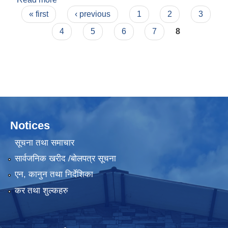
Pages
वालसंरक्षण असक्त अपाङ्गहरुको भत्ता सम्वन्धि परिचयपत्र
« first
‹ previous
1
2
3
वनाउने
4
5
6
7
8
Notices
सूचना तथा समाचार
सार्वजनिक खरीद /बोलपत्र सूचना
एन, कानुन तथा निर्देशिका
कर तथा शुल्कहरु