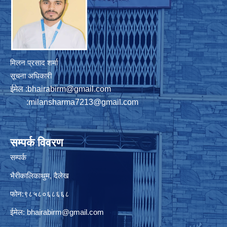
मिलन प्रसाद शर्मा
सूचना अधिकारी
ईमेल :
bhairabirm@gmail.com
:
milansharma7213@gmail.com
सम्पर्क विवरण
सम्पर्क
भैरीकालिकाथुम, दैलेख
फोन:९८५८०६८६६८
ईमेल:
bhairabirm@gmail.com