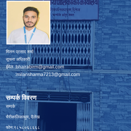
मिलन प्रसाद शर्मा
सूचना अधिकारी
ईमेल :
bhairabirm@gmail.com
:
milansharma7213@gmail.com
सम्पर्क विवरण
सम्पर्क
भैरीकालिकाथुम, दैलेख
फोन:९८५८०६८६६८