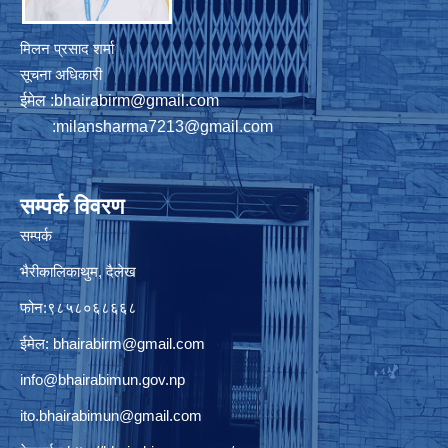
मिलन प्रसाद शर्मा
सूचना अधिकारी
ईमेल :
bhairabirm@gmail.com
:
milansharma7213@gmail.com
सम्पर्क विवरण
सम्पर्क
भैरीकालिकाथुम, दैलेख
फोन:९८५८०६८६६८
ईमेल:
bhairabirm@gmail.com
info@bhairabimun.gov.np
ito.bhairabimun@gmail.com