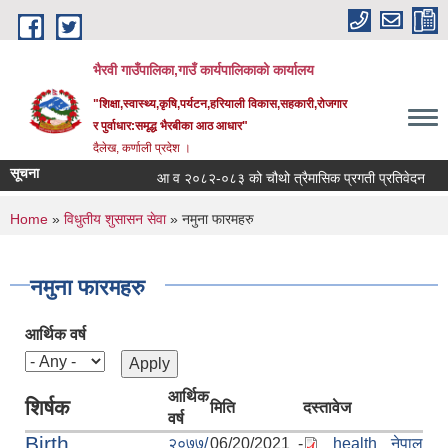
Skip to main content
भैरवी गाउँपालिका,गाउँ कार्यपालिकाको कार्यालय
"शिक्षा,स्वास्थ्य,कृषि,पर्यटन,हरियाली विकास,सहकारी,रोजगार
र पुर्वाधार:समृद्ध भैरबीका आठ आधार"
दैलेख, कर्णाली प्रदेश ।
सूचना
आ व २०८२-०८३ को चौथो त्रैमासिक प्रगती प्रतिवेदन
स
You are here
Home
»
विधुतीय शुसासन सेवा
» नमुना फारमहरु
नमुना फारमहरु
आर्थिक वर्ष
आर्थिक
शिर्षक
मिति
दस्तावेज
वर्ष
Birth
२०७७/
06/20/2021 -
health नेपाल