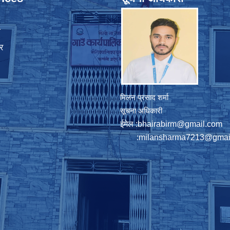
ा
र
मिलन प्रसाद शर्मा
सूचना अधिकारी
ईमेल :
bhairabirm@gmail.com
:
milansharma7213@gmai