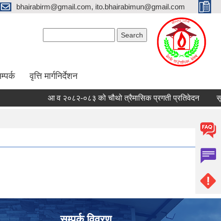
bhairabirm@gmail.com, ito.bhairabimun@gmail.com
Search form
Search
म्पर्क
वृत्ति मार्गनिर्देशन
आ व २०८२-०८३ को चौथो त्रैमासिक प्रगती प्रतिवेदन
सूचि 
सम्पर्क विवरण