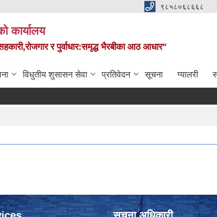
९८५८०६८६६८
को कार्यालय
स,सहकारी,रोजगार र पुर्वाधार:समृद्ध भैरबीका आठ आधार"
जना
विधुतीय शुसासन सेवा
प्रतिवेदन
सूचना
ग्यालरी
स
ices
सूचना अधिकारी