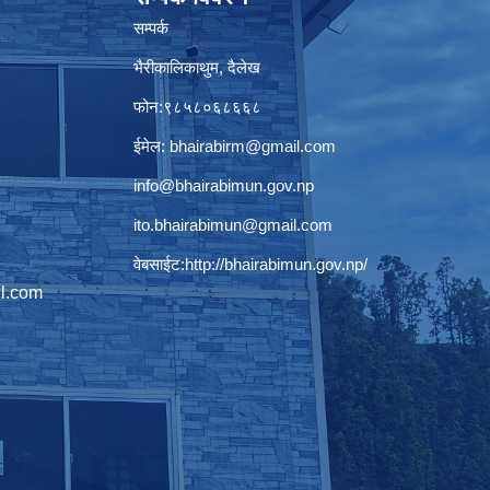
सम्पर्क
भैरीकालिकाथुम, दैलेख
फोन:९८५८०६८६६८
ईमेल:
bhairabirm@gmail.com
info@bhairabimun.gov.np
ito.bhairabimun@gmail.com
वेबसाईट:
http://bhairabimun.gov.np/
l.com