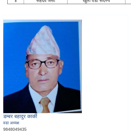
४
सहदेव जैसी
खुला वडा सदस्य
डम्बर बहादुर कार्की
वडा अध्यक्ष
9848049435