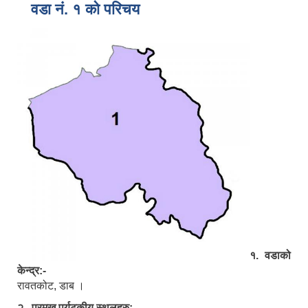
वडा नं. १ को परिचय
१. वडाको
केन्द्र:-
रावतकोट, डाब ।
२. प्रमुख पर्यटकीय स्थलहरु:-