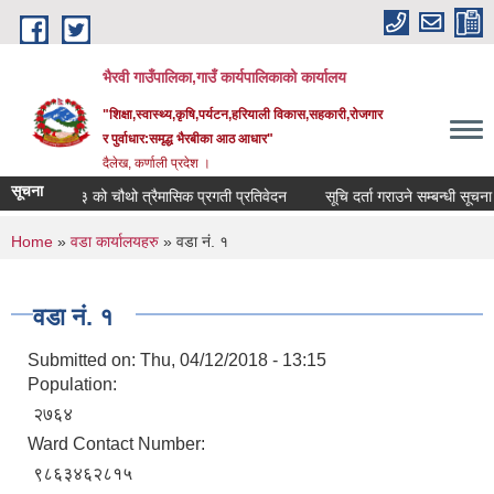
Skip to main content
भैरवी गाउँपालिका,गाउँ कार्यपालिकाको कार्यालय
"शिक्षा,स्वास्थ्य,कृषि,पर्यटन,हरियाली विकास,सहकारी,रोजगार
र पुर्वाधार:समृद्ध भैरबीका आठ आधार"
दैलेख, कर्णाली प्रदेश ।
सूचना
०८२-०८३ को चौथो त्रैमासिक प्रगती प्रतिवेदन
सूचि दर्ता गराउने सम्बन्धी सूचना ।
You are here
Home
»
वडा कार्यालयहरु
» वडा नं. १
वडा नं. १
Submitted on:
Thu, 04/12/2018 - 13:15
Population:
२७६४
Ward Contact Number:
९८६३४६२८१५