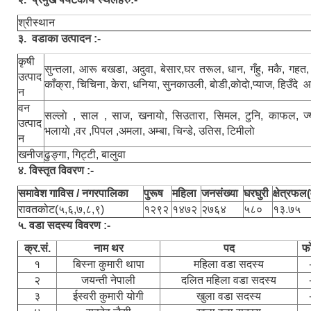
श्रीस्थान
३. वडाका उत्पादन :-
कृषी
सुन्तला, आरू बखडा, अदुवा, बेसार,घर तरूल, धान, गँहु, मकै, गहत,
उत्पाद
काँक्रा, चिचिना, केरा, धनिया, सुनकाउली, बाेडी,काेदाे,प्याज, हिउँदे
न
वन
सल्लाे , साल , साज, खनायाे, सिउतारा, सिमल, टुनि, काफल, ज्याम
उत्पाद
भलायाे ,वर ,पिपल ,अमला, अम्बा, चिन्डे, उतिस, टिमीलाे
न
खनीज
ढुङ्गा, गिट्टी, बालुवा
४. विस्तृत विवरण :-
समावेश गाविस / नगरपालिका
पुरूष
महिला
जनसंख्या
घरघुरी
क्षेत्रफल(
रावतकोट(५,६,७,८,९)
१२९२
१४७२
२७६४
५८०
१३.७५
५. वडा सदस्य विवरण :-
क्र.सं.
नाम थर
पद
फ
१
बिस्ना कुमारी थापा
महिला वडा सदस्य
२
जयन्ती नेपाली
दलित महिला वडा सदस्य
३
ईस्वरी कुमारी योगी
खुला वडा सदस्य