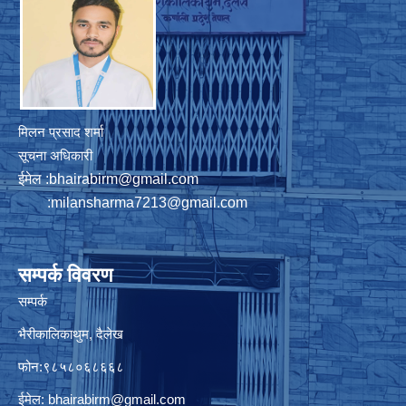
मिलन प्रसाद शर्मा
सूचना अधिकारी
ईमेल :
bhairabirm@gmail.com
:
milansharma7213@gmail.com
सम्पर्क विवरण
सम्पर्क
भैरीकालिकाथुम, दैलेख
फोन:९८५८०६८६६८
ईमेल:
bhairabirm@gmail.com