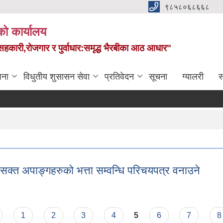
९८५८०६८६६८
को कार्यालय
स,सहकारी,रोजगार र पुर्वाधार:समृद्ध भैरबीका आठ आधार"
जना
विधुतीय शुसासन सेवा
प्रतिवेदन
सूचना
ग्यालरी
स
सक्त अपाङ्गहरुको भत्ता सम्वन्धि परिचयपत्र वनाउने
 असक्त अपाङ्गहरुको भत्ता सम्वन्धि परिचयपत्र वनाउने
1
2
3
4
5
6
7
8