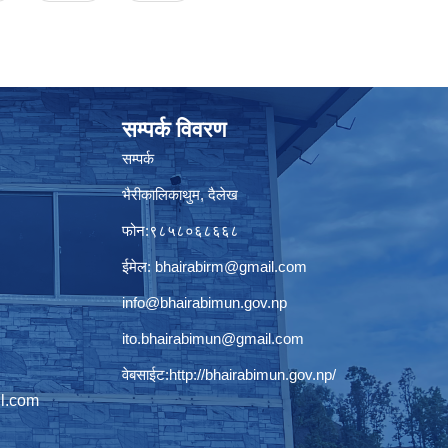
सम्पर्क विवरण
सम्पर्क
भैरीकालिकाथुम, दैलेख
फोन:९८५८०६८६६८
ईमेल:
bhairabirm@gmail.com
info@bhairabimun.gov.np
ito.bhairabimun@gmail.com
वेबसाईट:
http://bhairabimun.gov.np/
l.com