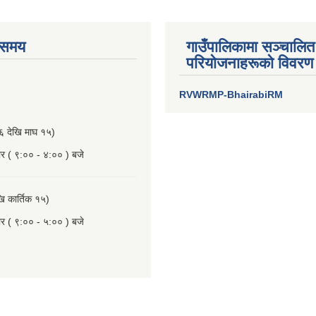
 समय
गाउँपालिकामा सञ्चालित
परियाेजनाहरूकाे विवरण
RVWRMP-BhairabiRM
१६ देखि माघ १५)
ार ( ९:०० - ४:०० ) बजे
खि कार्तिक १५)
ार ( ९:०० - ५:०० ) बजे