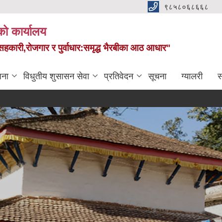
९८५८०६८६६८
को कार्यालय
स,सहकारी,रोजगार र पुर्वाधार:समृद्ध भैरबीका आठ आधार"
जना
विधुतीय शुसासन सेवा
प्रतिवेदन
सूचना
ग्यालरी
स