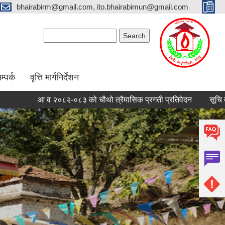
bhairabirm@gmail.com, ito.bhairabimun@gmail.com
Search form
Search
म्पर्क
वृत्ति मार्गनिर्देशन
आ व २०८२-०८३ को चौथो त्रैमासिक प्रगती प्रतिवेदन
सूचि दर्ता गराउने