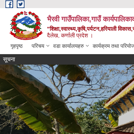
Skip to main content
भैरवी गाउँपालिका,गाउँ कार्यपालिका
"शिक्षा,स्वास्थ्य,कृषि,पर्यटन,हरियाली विका
दैलेख, कर्णाली प्रदेश ।
गृहपृष्ठ
परिचय
वडा कार्यालयहरु
कार्यक्रम तथा परियो
सूचना