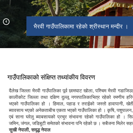
भैरवी गाउँपालिकामा रहेकाे श्रीस्थान मन्दीर ।
भैरवी गाउँपालिकामा रहेकाे धर्मशाला ।
११ औ गाउँसभा समुदघाटन कार्यक्रम ।
गाउँपालिकाको संक्षिप्त तथ्यांकीय विवरण
दैलेख जिल्ला भैरवी गाउँपालिका पूर्व छामघाट खोला, पश्चिम भैरवी गडाजिउ
कालीकोट जिल्ला तथा दक्षिण दुल्लू नगरपालिकाभित्र रहेको रमणीय हर
भएको गाउँपालिका हो । हिमाल, पहाड र तराईको जस्तो हावापानी, खेत
ब्यावसाय भएको अनेकताबीच एकता भएको गाउँपालिका हो । कृषि, पशुपालन, प
एबं साना घरेलु ब्याबसायको प्रचुर संभावना रहेको गाउँपालिका हो । सिल
जमिन, जंगल, जडिबुटी समेतको संभावना पनि रहेको छ । सबैजना मिलेर सहकार
सुखी नेपाली, समृद्ध नेपाल