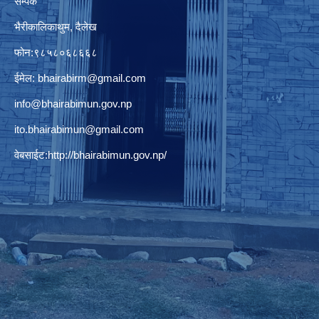
सम्पर्क
भैरीकालिकाथुम, दैलेख
फोन:९८५८०६८६६८
ईमेल:
bhairabirm@gmail.com
info@bhairabimun.gov.np
ito.bhairabimun@gmail.com
वेबसाईट:
http://bhairabimun.gov.np/