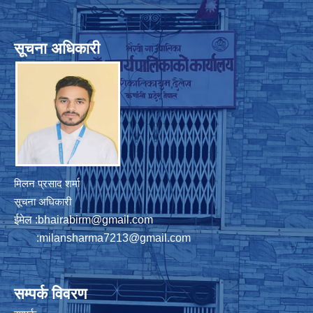
सूचना अधिकारी
मिलन प्रसाद शर्मा
सूचना अधिकारी
ईमेल :
bhairabirm@gmail.com
:
milansharma7213@gmail.com
सम्पर्क विवरण