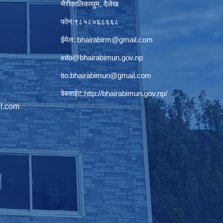
भैरीकालिकाथुम, दैलेख
फोन:९८५८०६८६६८
ईमेल:
bhairabirm@gmail.com
info@bhairabimun.gov.np
ito.bhairabimun@gmail.com
वेबसाईट:
http://bhairabimun.gov.np/
l.com