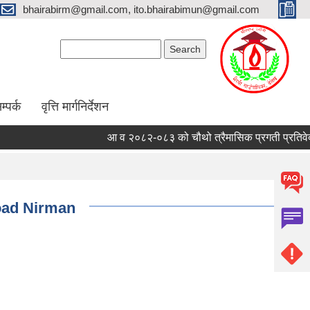
bhairabirm@gmail.com, ito.bhairabimun@gmail.com
Search form
Search
म्पर्क
वृत्ति मार्गनिर्देशन
आ व २०८२-०८३ को चौथो त्रैमासिक प्रगती प्रतिवेदन
oad Nirman