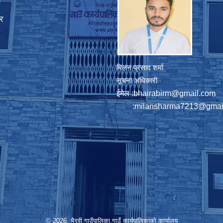
ा
र
मिलन प्रसाद शर्मा
सूचना अधिकारी
ईमेल :
bhairabirm@gmail.com
:
milansharma7213@gmai
© 2026 भैरवी गाउँपालिका,गाउँ कार्यपालिकाको कार्यालय