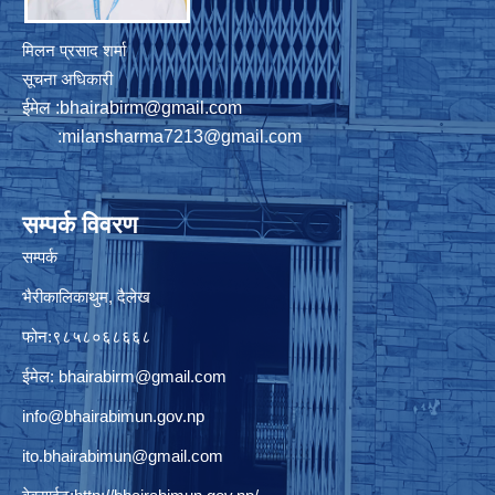
मिलन प्रसाद शर्मा
सूचना अधिकारी
ईमेल :
bhairabirm@gmail.com
:
milansharma7213@gmail.com
सम्पर्क विवरण
सम्पर्क
भैरीकालिकाथुम, दैलेख
फोन:९८५८०६८६६८
ईमेल:
bhairabirm@gmail.com
info@bhairabimun.gov.np
ito.bhairabimun@gmail.com