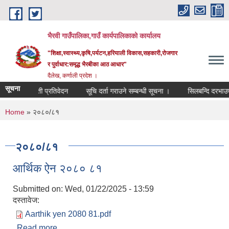
Skip to main content
भैरवी गाउँपालिका,गाउँ कार्यपालिकाको कार्यालय
"शिक्षा,स्वास्थ्य,कृषि,पर्यटन,हरियाली विकास,सहकारी,रोजगार
र पुर्वाधार:समृद्ध भैरबीका आठ आधार"
दैलेख, कर्णाली प्रदेश ।
सूचना
सिक प्रगती प्रतिवेदन
सूचि दर्ता गराउने सम्बन्धी सूचना ।
सिलबन्दि दरभाउपत्र
You are here
Home
» २०८०/८१
२०८०/८१
आर्थिक ऐन २०८० ८१
Submitted on:
Wed, 01/22/2025 - 13:59
दस्तावेज:
Aarthik yen 2080 81.pdf
Read more
about आर्थिक ऐन २०८० ८१