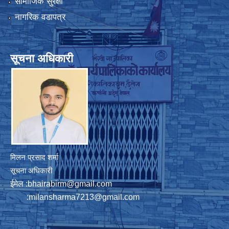
सामाजिक सुरक्षा
नागरिक वडापत्र
सूचना अधिकारी
मिलन प्रसाद शर्मा
सूचना अधिकारी
ईमेल :
bhairabirm@gmail.com
:
milansharma7213@gmail.com