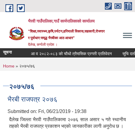
Skip to main content
भैरवी गाउँपालिका,गाउँ कार्यपालिकाको कार्यालय
"शिक्षा,स्वास्थ्य,कृषि,पर्यटन,हरियाली विकास,सहकारी,रोजगार
र पुर्वाधार:समृद्ध भैरबीका आठ आधार"
दैलेख, कर्णाली प्रदेश ।
सूचना
आ व २०८२-०८३ को चौथो त्रैमासिक प्रगती प्रतिवेदन
सूचि दर्ता गर
You are here
Home
» २०७५/७६
२०७५/७६
भैरबी राजपत्र २०७६
Submitted on:
Fri, 06/21/2019 - 19:38
दैलेख जिल्ला भैरवी गाउँपालिकामा २०७६ साल असार ५ गते स्थानीय
तहकाे भैरबी राजपत्र प्रकाशन भएकाे जानकारीका लागी अनुराेध छ ।