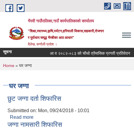
Skip to main content
भैरवी गाउँपालिका,गाउँ कार्यपालिकाको कार्यालय
"शिक्षा,स्वास्थ्य,कृषि,पर्यटन,हरियाली विकास,सहकारी,रोजगार
र पुर्वाधार:समृद्ध भैरबीका आठ आधार"
दैलेख, कर्णाली प्रदेश ।
सूचना
आ व २०८२-०८३ को चौथो त्रैमासिक प्रगती प्रतिवेदन
You are here
Home
» घर जग्गा
घर जग्गा
छुट जग्गा दर्ता शिफारिस
Submitted on:
Mon, 09/24/2018 - 10:01
Read more
about छुट जग्गा दर्ता शिफारिस
जग्गा नामसारी शिफारिस