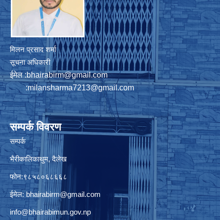
मिलन प्रसाद शर्मा
सूचना अधिकारी
ईमेल :
bhairabirm@gmail.com
:
milansharma7213@gmail.com
सम्पर्क विवरण
सम्पर्क
भैरीकालिकाथुम, दैलेख
फोन:९८५८०६८६६८
ईमेल:
bhairabirm@gmail.com
info@bhairabimun.gov.np