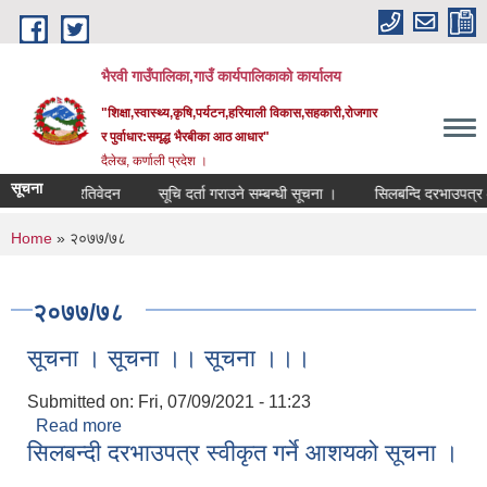
Skip to main content
भैरवी गाउँपालिका,गाउँ कार्यपालिकाको कार्यालय
"शिक्षा,स्वास्थ्य,कृषि,पर्यटन,हरियाली विकास,सहकारी,रोजगार
र पुर्वाधार:समृद्ध भैरबीका आठ आधार"
दैलेख, कर्णाली प्रदेश ।
सूचना
प्रगती प्रतिवेदन
सूचि दर्ता गराउने सम्बन्धी सूचना ।
सिलबन्दि दरभाउपत्र आह्
You are here
Home
» २०७७/७८
२०७७/७८
सूचना । सूचना ।। सूचना ।।।
Submitted on:
Fri, 07/09/2021 - 11:23
Read more
about सूचना । सूचना ।। सूचना ।।।
सिलबन्दी दरभाउपत्र स्वीकृत गर्ने आशयको सूचना ।