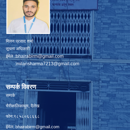
मिलन प्रसाद शर्मा
सूचना अधिकारी
ईमेल :
bhairabirm@gmail.com
:
milansharma7213@gmail.com
सम्पर्क विवरण
सम्पर्क
भैरीकालिकाथुम, दैलेख
फोन:९८५८०६८६६८
ईमेल:
bhairabirm@gmail.com