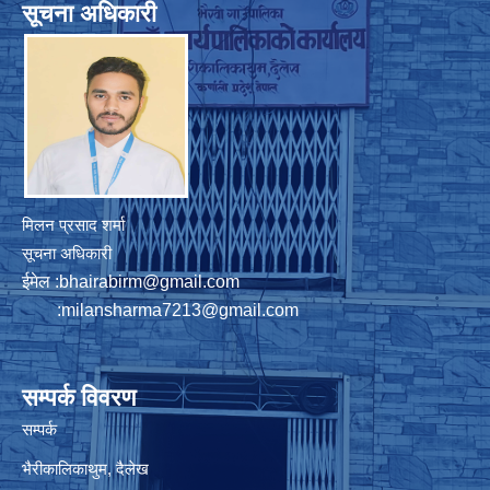
सूचना अधिकारी
मिलन प्रसाद शर्मा
सूचना अधिकारी
ईमेल :
bhairabirm@gmail.com
:
milansharma7213@gmail.com
सम्पर्क विवरण
सम्पर्क
भैरीकालिकाथुम, दैलेख