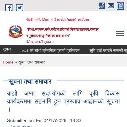
Skip to main content
भैरवी गाउँपालिका,गाउँ कार्यपालिकाको कार्यालय
"शिक्षा,स्वास्थ्य,कृषि,पर्यटन,हरियाली विकास,सहकारी,रोजगार
र पुर्वाधार:समृद्ध भैरबीका आठ आधार"
दैलेख, कर्णाली प्रदेश ।
सूचना
 व २०८२-०८३ को चौथो त्रैमासिक प्रगती प्रतिवेदन
सूचि दर्ता गराउने सम्बन्धी सूचन
You are here
Home
» सूचना तथा समाचार
सूचना तथा समाचार
बाझो जग्गा सदुपयोगको लागि कृषि विकास
कार्यक्रममा सहभागि हुन प्रस्ताव आह्वानको सूचना
।
Submitted on:
Fri, 04/17/2026 - 13:33
Read more
about बाझो जग्गा सदुपयोगको लागि कृषि विकास