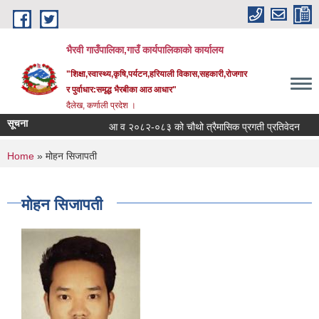
Skip to main content
भैरवी गाउँपालिका,गाउँ कार्यपालिकाको कार्यालय
"शिक्षा,स्वास्थ्य,कृषि,पर्यटन,हरियाली विकास,सहकारी,रोजगार
र पुर्वाधार:समृद्ध भैरबीका आठ आधार"
दैलेख, कर्णाली प्रदेश ।
सूचना
आ व २०८२-०८३ को चौथो त्रैमासिक प्रगती प्रतिवेदन
सू
You are here
Home
» मोहन सिजापती
मोहन सिजापती