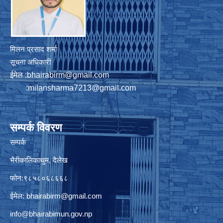
मिलन प्रसाद शर्मा
सूचना अधिकारी
ईमेल :
bhairabirm@gmail.com
:
milansharma7213@gmail.com
सम्पर्क विवरण
सम्पर्क
भैरीकालिकाथुम, दैलेख
फोन:९८५८०६८६६८
ईमेल:
bhairabirm@gmail.com
info@bhairabimun.gov.np