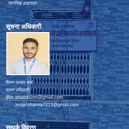
नागरिक वडापत्र
सूचना अधिकारी
मिलन प्रसाद शर्मा
सूचना अधिकारी
ईमेल :
bhairabirm@gmail.com
:
milansharma7213@gmail.com
सम्पर्क विवरण