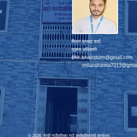
ा
र
मिलन प्रसाद शर्मा
सूचना अधिकारी
ईमेल :
bhairabirm@gmail.com
:
milansharma7213@gmai
© 2026 भैरवी गाउँपालिका,गाउँ कार्यपालिकाको कार्यालय