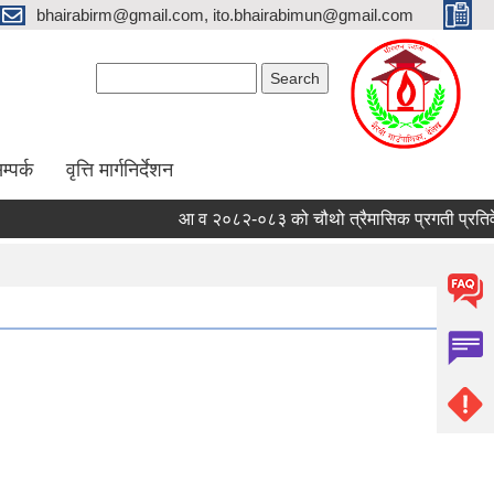
bhairabirm@gmail.com, ito.bhairabimun@gmail.com
Search form
Search
म्पर्क
वृत्ति मार्गनिर्देशन
आ व २०८२-०८३ को चौथो त्रैमासिक प्रगती प्रतिवेदन