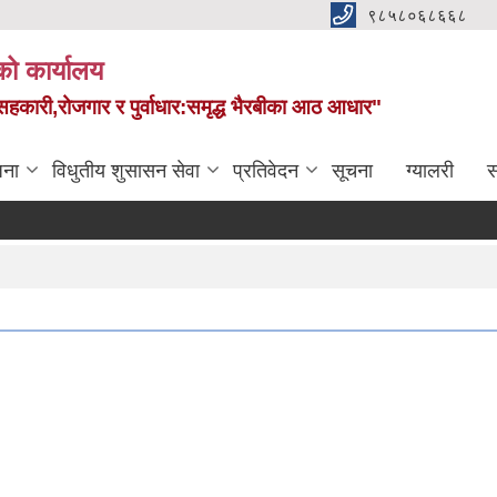
९८५८०६८६६८
को कार्यालय
स,सहकारी,रोजगार र पुर्वाधार:समृद्ध भैरबीका आठ आधार"
जना
विधुतीय शुसासन सेवा
प्रतिवेदन
सूचना
ग्यालरी
स