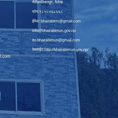
भैरीकालिकाथुम, दैलेख
फोन:९८५८०६८६६८
ईमेल:
bhairabirm@gmail.com
info@bhairabimun.gov.np
ito.bhairabimun@gmail.com
वेबसाईट:
http://bhairabimun.gov.np/
l.com