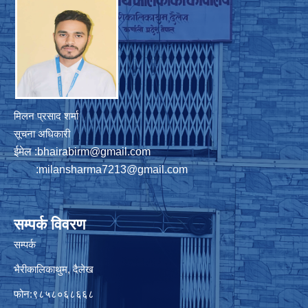
मिलन प्रसाद शर्मा
सूचना अधिकारी
ईमेल :
bhairabirm@gmail.com
:
milansharma7213@gmail.com
सम्पर्क विवरण
सम्पर्क
भैरीकालिकाथुम, दैलेख
फोन:९८५८०६८६६८