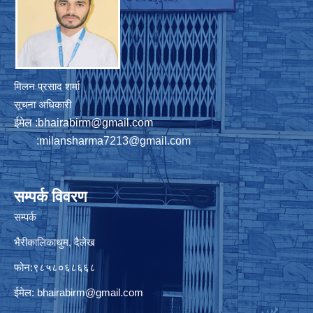
मिलन प्रसाद शर्मा
सूचना अधिकारी
ईमेल :
bhairabirm@gmail.com
:
milansharma7213@gmail.com
सम्पर्क विवरण
सम्पर्क
भैरीकालिकाथुम, दैलेख
फोन:९८५८०६८६६८
ईमेल:
bhairabirm@gmail.com