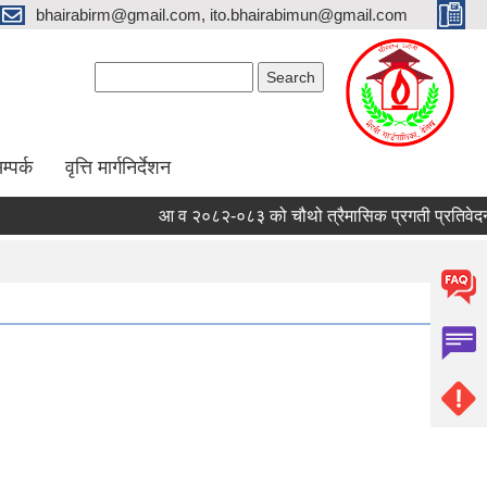
bhairabirm@gmail.com, ito.bhairabimun@gmail.com
Search form
Search
म्पर्क
वृत्ति मार्गनिर्देशन
आ व २०८२-०८३ को चौथो त्रैमासिक प्रगती प्रतिवेदन