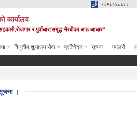
९८५८०६८६६८
को कार्यालय
स,सहकारी,रोजगार र पुर्वाधार:समृद्ध भैरबीका आठ आधार"
जना
विधुतीय शुसासन सेवा
प्रतिवेदन
सूचना
ग्यालरी
स
 सूचना ।