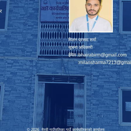
ा
र
मिलन प्रसाद शर्मा
सूचना अधिकारी
ईमेल :
bhairabirm@gmail.com
:
milansharma7213@gmai
© 2026 भैरवी गाउँपालिका,गाउँ कार्यपालिकाको कार्यालय