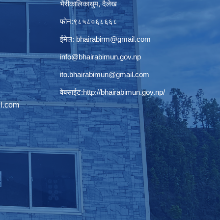
भैरीकालिकाथुम, दैलेख
फोन:९८५८०६८६६८
ईमेल:
bhairabirm@gmail.com
info@bhairabimun.gov.np
ito.bhairabimun@gmail.com
वेबसाईट:
http://bhairabimun.gov.np/
l.com