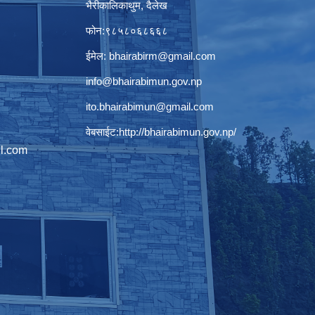
भैरीकालिकाथुम, दैलेख
फोन:९८५८०६८६६८
ईमेल:
bhairabirm@gmail.com
info@bhairabimun.gov.np
ito.bhairabimun@gmail.com
वेबसाईट:
http://bhairabimun.gov.np/
l.com