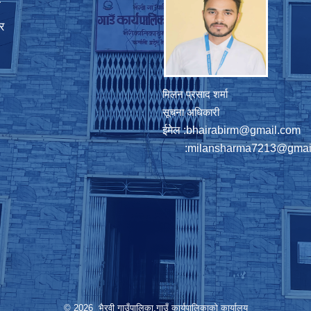
ा
र
मिलन प्रसाद शर्मा
सूचना अधिकारी
ईमेल :
bhairabirm@gmail.com
:
milansharma7213@gmai
© 2026 भैरवी गाउँपालिका,गाउँ कार्यपालिकाको कार्यालय