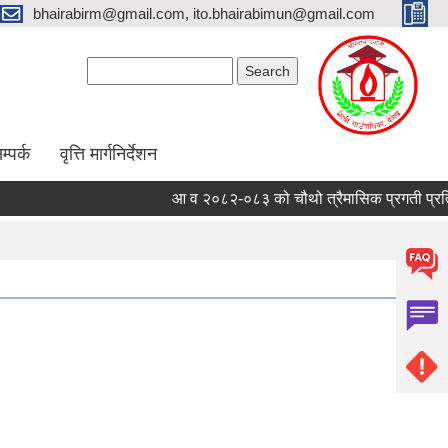
bhairabirm@gmail.com, ito.bhairabimun@gmail.com
Search form
Search
म्पर्क
वृत्ति मार्गनिर्देशन
आ व २०८२-०८३ को चौथो त्रैमासिक प्रगती प्रतिवेद