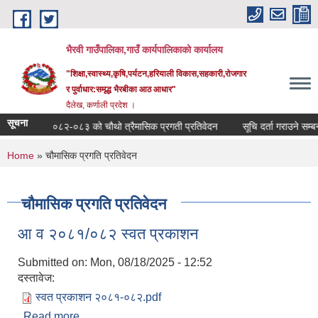
Skip to main content
भैरवी गाउँपालिका,गाउँ कार्यपालिकाको कार्यालय
"शिक्षा,स्वास्थ्य,कृषि,पर्यटन,हरियाली विकास,सहकारी,रोजगार
र पुर्वाधार:समृद्ध भैरबीका आठ आधार"
दैलेख, कर्णाली प्रदेश ।
सूचना
आ व २०८२-०८३ को चौथो त्रैमासिक प्रगती प्रतिवेदन
सूचि दर्ता गराउने सम्बन्धी
You are here
Home
» चौमासिक प्रगति प्रतिवेदन
चौमासिक प्रगति प्रतिवेदन
आ व २०८१/०८२ स्वत प्रकाशन
Submitted on:
Mon, 08/18/2025 - 12:52
दस्तावेज:
स्वत प्रकाशन २०८१-०८२.pdf
Read more
about आ व २०८१/०८२ स्वत प्रकाशन