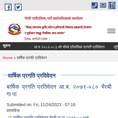
Skip to main content
भैरवी गाउँपालिका,गाउँ कार्यपालिकाको कार्यालय
"शिक्षा,स्वास्थ्य,कृषि,पर्यटन,हरियाली विकास,सहकारी,रोजगार
र पुर्वाधार:समृद्ध भैरबीका आठ आधार"
दैलेख, कर्णाली प्रदेश ।
सूचना
आ व २०८२-०८३ को चौथो त्रैमासिक प्रगती प्रतिवेदन
सूचि दर
You are here
Home
» वार्षिक प्रगति प्रदिवेदन
वार्षिक प्रगति प्रदिवेदन
बार्षिक प्रगति प्रतिवेदन आ.ब. २०७९-०८० भैरबी
गा पा
Submitted on:
Fri, 11/24/2023 - 07:18
दस्तावेज:
बार्षिक प्रगति प्रतिवेदन भैरबी गा पा २०७९-८०.pdf