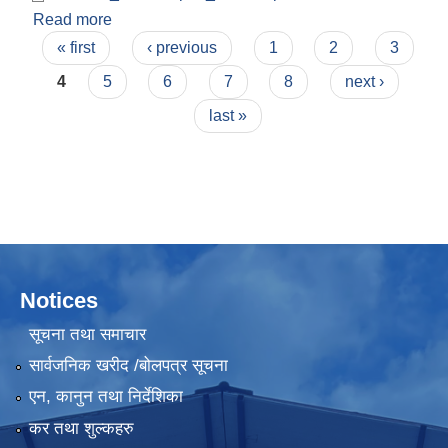
Read more
about RVWRMP (ग्रामिण जलश्रोत व्यवस्थापन
Pages
परियोजना) अन्तर्गत भैरवी गाउँपालिका,दैलेखमा आ‍.व.
« first
‹ previous
1
2
3
२०७५/७६काे चालु तथा पूजीगत तर्फकाे वार्षिक प्रगति
4
5
6
7
8
next ›
प्रतिवेदन ।
last »
Notices
सूचना तथा समाचार
सार्वजनिक खरीद /बोलपत्र सूचना
एन, कानुन तथा निर्देशिका
कर तथा शुल्कहरु