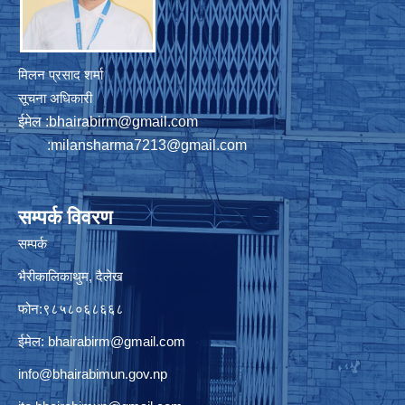
मिलन प्रसाद शर्मा
सूचना अधिकारी
ईमेल :
bhairabirm@gmail.com
:
milansharma7213@gmail.com
सम्पर्क विवरण
सम्पर्क
भैरीकालिकाथुम, दैलेख
फोन:९८५८०६८६६८
ईमेल:
bhairabirm@gmail.com
info@bhairabimun.gov.np