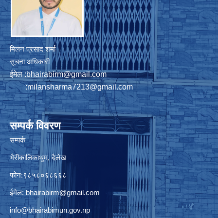
मिलन प्रसाद शर्मा
सूचना अधिकारी
ईमेल :
bhairabirm@gmail.com
:
milansharma7213@gmail.com
सम्पर्क विवरण
सम्पर्क
भैरीकालिकाथुम, दैलेख
फोन:९८५८०६८६६८
ईमेल:
bhairabirm@gmail.com
info@bhairabimun.gov.np