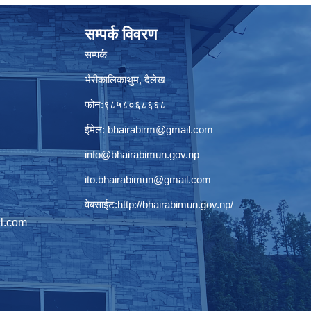
सम्पर्क विवरण
सम्पर्क
भैरीकालिकाथुम, दैलेख
फोन:९८५८०६८६६८
ईमेल:
bhairabirm@gmail.com
info@bhairabimun.gov.np
ito.bhairabimun@gmail.com
वेबसाईट:
http://bhairabimun.gov.np/
l.com