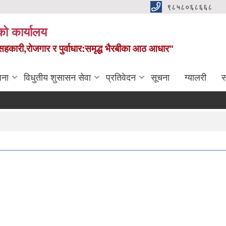
९८५८०६८६६८
को कार्यालय
स,सहकारी,रोजगार र पुर्वाधार:समृद्ध भैरबीका आठ आधार"
जना
विधुतीय शुसासन सेवा
प्रतिवेदन
सूचना
ग्यालरी
स