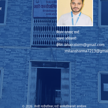
ा
र
मिलन प्रसाद शर्मा
सूचना अधिकारी
ईमेल :
bhairabirm@gmail.com
:
milansharma7213@gmai
© 2026 भैरवी गाउँपालिका,गाउँ कार्यपालिकाको कार्यालय