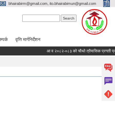
bhairabirm@gmail.com, ito.bhairabimun@gmail.com
Search form
Search
म्पर्क
वृत्ति मार्गनिर्देशन
आ व २०८२-०८३ को चौथो त्रैमासिक प्रगती प्रतिव