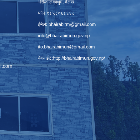
भैरीकालिकाथुम, दैलेख
फोन:९८५८०६८६६८
ईमेल:
bhairabirm@gmail.com
info@bhairabimun.gov.np
ito.bhairabimun@gmail.com
वेबसाईट:
http://bhairabimun.gov.np/
l.com