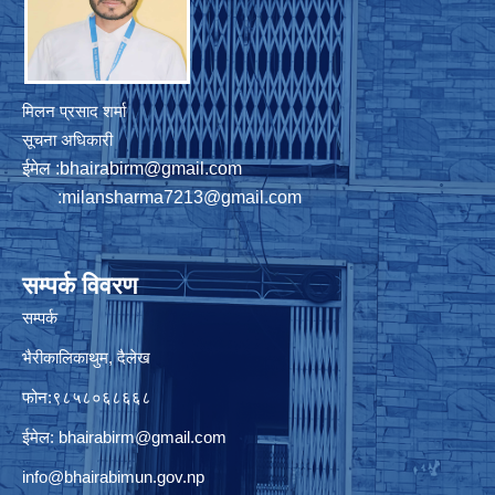
मिलन प्रसाद शर्मा
सूचना अधिकारी
ईमेल :
bhairabirm@gmail.com
:
milansharma7213@gmail.com
सम्पर्क विवरण
सम्पर्क
भैरीकालिकाथुम, दैलेख
फोन:९८५८०६८६६८
ईमेल:
bhairabirm@gmail.com
info@bhairabimun.gov.np