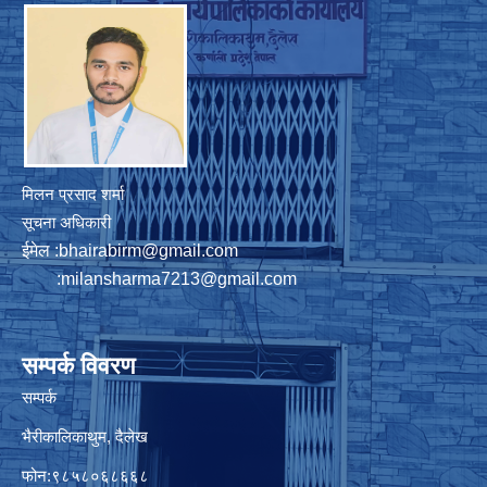
मिलन प्रसाद शर्मा
सूचना अधिकारी
ईमेल :
bhairabirm@gmail.com
:
milansharma7213@gmail.com
सम्पर्क विवरण
सम्पर्क
भैरीकालिकाथुम, दैलेख
फोन:९८५८०६८६६८