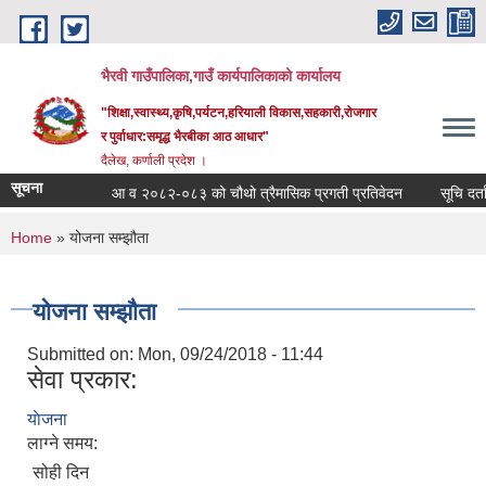
Skip to main content
भैरवी गाउँपालिका,गाउँ कार्यपालिकाको कार्यालय
"शिक्षा,स्वास्थ्य,कृषि,पर्यटन,हरियाली विकास,सहकारी,रोजगार
र पुर्वाधार:समृद्ध भैरबीका आठ आधार"
दैलेख, कर्णाली प्रदेश ।
सूचना
आ व २०८२-०८३ को चौथो त्रैमासिक प्रगती प्रतिवेदन
सूचि दर्ता ग
You are here
Home
» योजना सम्झौता
योजना सम्झौता
Submitted on:
Mon, 09/24/2018 - 11:44
सेवा प्रकार:
याेजना
लाग्ने समय:
सोही दिन