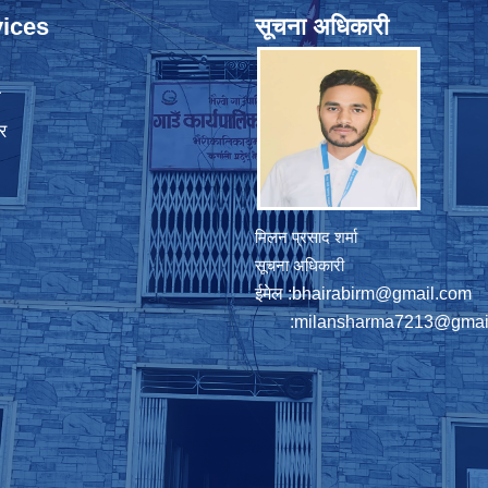
ices
सूचना अधिकारी
ा
र
मिलन प्रसाद शर्मा
सूचना अधिकारी
ईमेल :
bhairabirm@gmail.com
:
milansharma7213@gmai