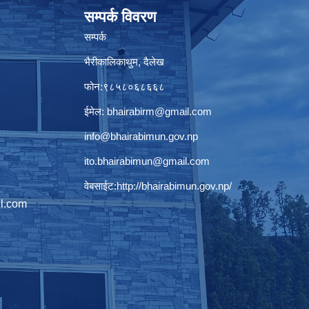
सम्पर्क विवरण
सम्पर्क
भैरीकालिकाथुम, दैलेख
फोन:९८५८०६८६६८
ईमेल:
bhairabirm@gmail.com
info@bhairabimun.gov.np
ito.bhairabimun@gmail.com
वेबसाईट:
http://bhairabimun.gov.np/
l.com