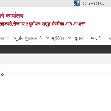
९८५८०६८६६८
को कार्यालय
स,सहकारी,रोजगार र पुर्वाधार:समृद्ध भैरबीका आठ आधार"
जना
विधुतीय शुसासन सेवा
प्रतिवेदन
सूचना
ग्यालरी
स
८०