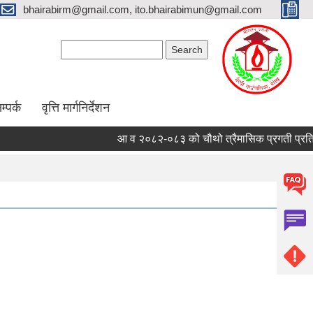
bhairabirm@gmail.com, ito.bhairabimun@gmail.com
Search form
Search
म्पर्क
वृत्ति मार्गनिर्देशन
आ व २०८२-०८३ को चौथो त्रैमासिक प्रगती प्रतिवेदन