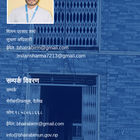
मिलन प्रसाद शर्मा
सूचना अधिकारी
ईमेल :
bhairabirm@gmail.com
:
milansharma7213@gmail.com
सम्पर्क विवरण
सम्पर्क
भैरीकालिकाथुम, दैलेख
फोन:९८५८०६८६६८
ईमेल:
bhairabirm@gmail.com
info@bhairabimun.gov.np