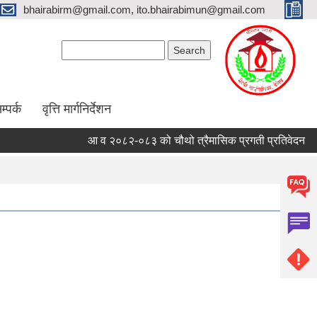
bhairabirm@gmail.com, ito.bhairabimun@gmail.com
Search form
Search
म्पर्क
वृत्ति मार्गनिर्देशन
आ व २०८२-०८३ को चौथो त्रैमासिक प्रगती प्रतिवेदन
सू