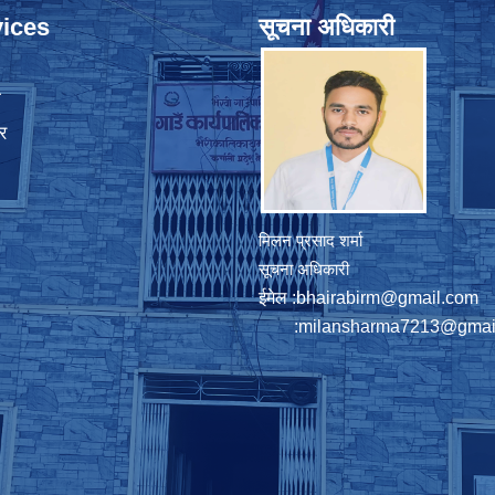
ices
सूचना अधिकारी
ा
र
मिलन प्रसाद शर्मा
सूचना अधिकारी
ईमेल :
bhairabirm@gmail.com
:
milansharma7213@gmai