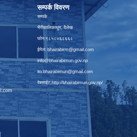
सम्पर्क विवरण
सम्पर्क
भैरीकालिकाथुम, दैलेख
फोन:९८५८०६८६६८
ईमेल:
bhairabirm@gmail.com
info@bhairabimun.gov.np
ito.bhairabimun@gmail.com
वेबसाईट:
http://bhairabimun.gov.np/
l.com