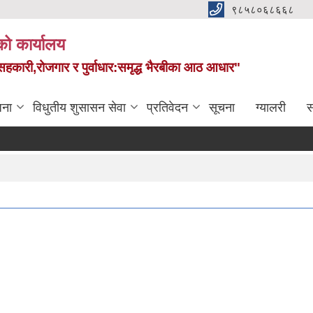
९८५८०६८६६८
को कार्यालय
स,सहकारी,रोजगार र पुर्वाधार:समृद्ध भैरबीका आठ आधार"
जना
विधुतीय शुसासन सेवा
प्रतिवेदन
सूचना
ग्यालरी
स