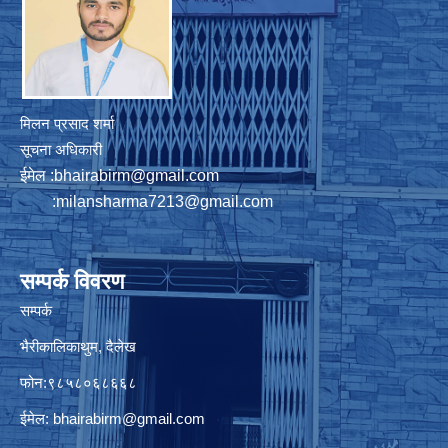
मिलन प्रसाद शर्मा
सूचना अधिकारी
ईमेल :
bhairabirm@gmail.com
:
milansharma7213@gmail.com
सम्पर्क विवरण
सम्पर्क
भैरीकालिकाथुम, दैलेख
फोन:९८५८०६८६६८
ईमेल:
bhairabirm@gmail.com