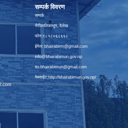
सम्पर्क विवरण
सम्पर्क
भैरीकालिकाथुम, दैलेख
फोन:९८५८०६८६६८
ईमेल:
bhairabirm@gmail.com
info@bhairabimun.gov.np
ito.bhairabimun@gmail.com
वेबसाईट:
http://bhairabimun.gov.np/
l.com