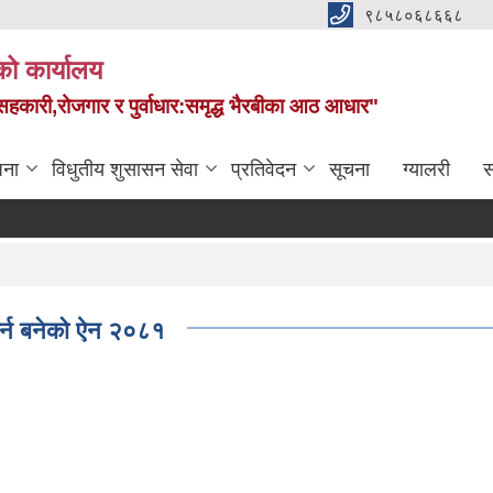
९८५८०६८६६८
को कार्यालय
स,सहकारी,रोजगार र पुर्वाधार:समृद्ध भैरबीका आठ आधार"
जना
विधुतीय शुसासन सेवा
प्रतिवेदन
सूचना
ग्यालरी
स
गर्न बनेको ऐन २०८१