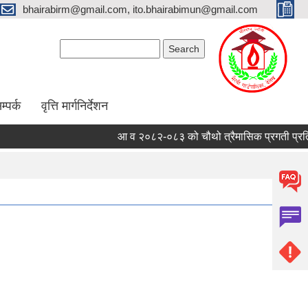
bhairabirm@gmail.com, ito.bhairabimun@gmail.com
Search form
Search
म्पर्क
वृत्ति मार्गनिर्देशन
आ व २०८२-०८३ को चौथो त्रैमासिक प्रगती प्रतिवेद