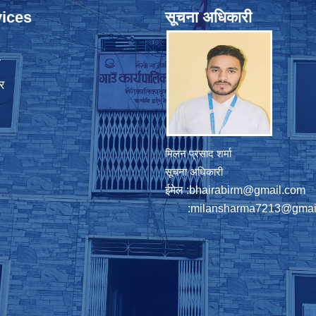
ices
सूचना अधिकारी
ा
र
मिलन प्रसाद शर्मा
सूचना अधिकारी
ईमेल :
bhairabirm@gmail.com
:
milansharma7213@gmai