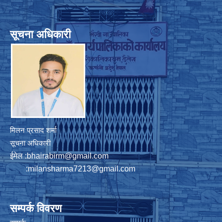
सूचना अधिकारी
मिलन प्रसाद शर्मा
सूचना अधिकारी
ईमेल :
bhairabirm@gmail.com
:
milansharma7213@gmail.com
सम्पर्क विवरण