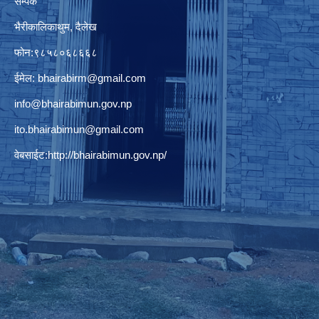
सम्पर्क
भैरीकालिकाथुम, दैलेख
फोन:९८५८०६८६६८
ईमेल:
bhairabirm@gmail.com
info@bhairabimun.gov.np
ito.bhairabimun@gmail.com
वेबसाईट:
http://bhairabimun.gov.np/